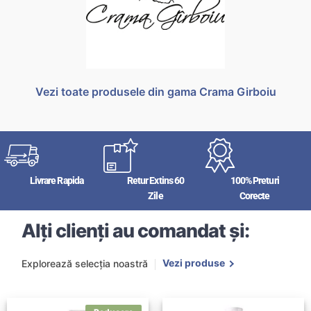
Vezi toate produsele din gama Crama Girboiu
Livrare Rapida
Retur Extins 60
100% Preturi
Zile
Corecte
Alți clienți au comandat și:
Vezi produse
Explorează selecția noastră