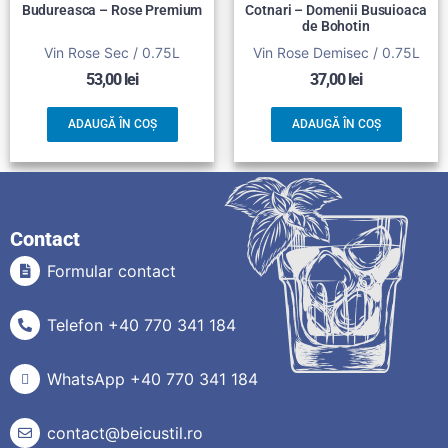
Budureasca – Rose Premium
Cotnari – Domenii Busuioaca
de Bohotin
Vin Rose Sec / 0.75L
Vin Rose Demisec / 0.75L
53,00
lei
37,00
lei
ADAUGĂ ÎN COȘ
ADAUGĂ ÎN COȘ
Contact
Formular contact
Telefon +40 770 341 184
WhatsApp +40 770 341 184
contact@beicustil.ro