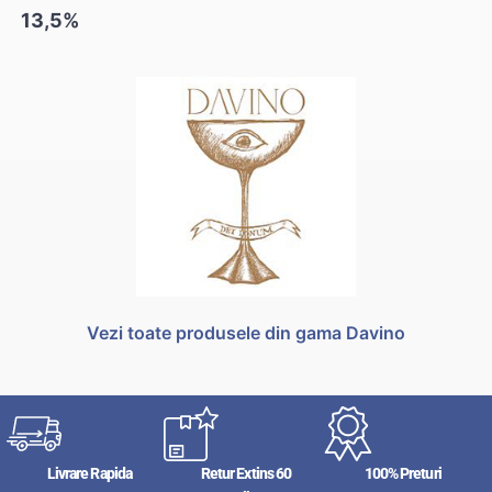
13,5%
Vezi toate produsele din gama Davino
Livrare Rapida
Retur Extins 60
100% Preturi