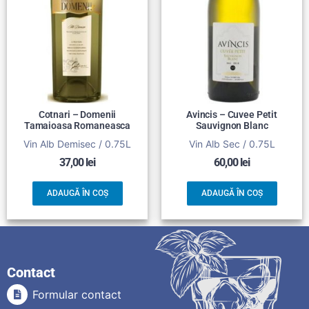
Cotnari – Domenii
Avincis – Cuvee Petit
Tamaioasa Romaneasca
Sauvignon Blanc
Vin Alb Demisec / 0.75L
Vin Alb Sec / 0.75L
37,00
lei
60,00
lei
ADAUGĂ ÎN COȘ
ADAUGĂ ÎN COȘ
Contact
Formular contact