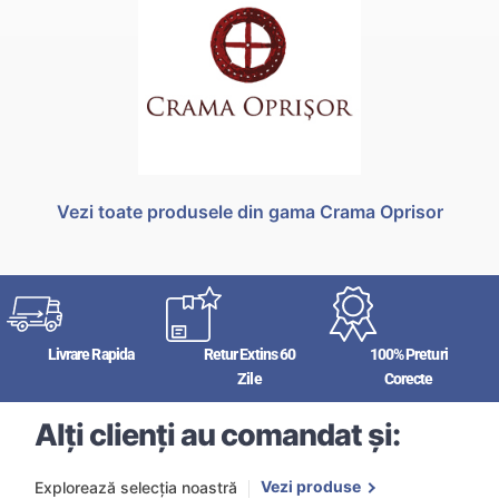
Vezi toate produsele din gama Crama Oprisor
Livrare Rapida
Retur Extins 60
100% Preturi
Zile
Corecte
Alți clienți au comandat și:
Vezi produse
Explorează selecția noastră