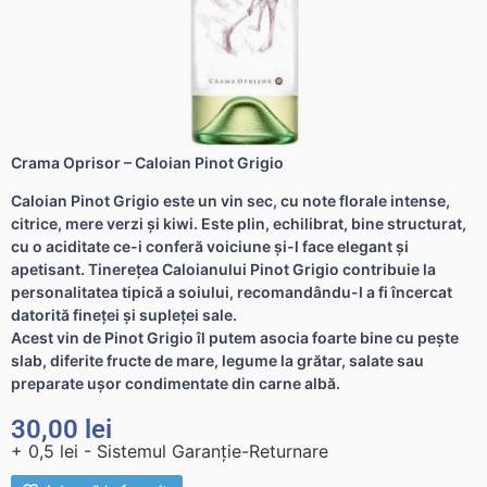
Crama Oprisor – Caloian Pinot Grigio
Caloian Pinot Grigio este un vin sec, cu note florale intense,
citrice, mere verzi și kiwi. Este plin, echilibrat, bine structurat,
cu o aciditate ce-i conferă voiciune și-l face elegant și
apetisant. Tinerețea Caloianului Pinot Grigio contribuie la
personalitatea tipică a soiului, recomandându-l a fi încercat
datorită fineței și supleței sale.
Acest vin de Pinot Grigio îl putem asocia foarte bine cu pește
slab, diferite fructe de mare, legume la grătar, salate sau
preparate ușor condimentate din carne albă.
30,00
lei
+ 0,5 lei - Sistemul Garanție-Returnare