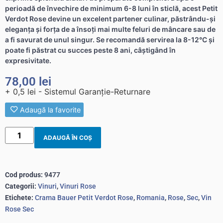
perioadă de învechire de minimum 6-8 luni în sticlă, acest Petit
Verdot Rose devine un excelent partener culinar, păstrându-și
eleganța și forța de a însoți mai multe feluri de mâncare sau de
a fi savurat de unul singur. Se recomandă servirea la 8-12°C și
poate fi păstrat cu succes peste 8 ani, câștigând în
expresivitate.
78,00
lei
+ 0,5 lei - Sistemul Garanție-Returnare
Adaugă la favorite
ADAUGĂ ÎN COȘ
Cod produs:
9477
Categorii:
Vinuri
,
Vinuri Rose
Etichete:
Crama Bauer Petit Verdot Rose
,
Romania
,
Rose
,
Sec
,
Vin
Rose Sec