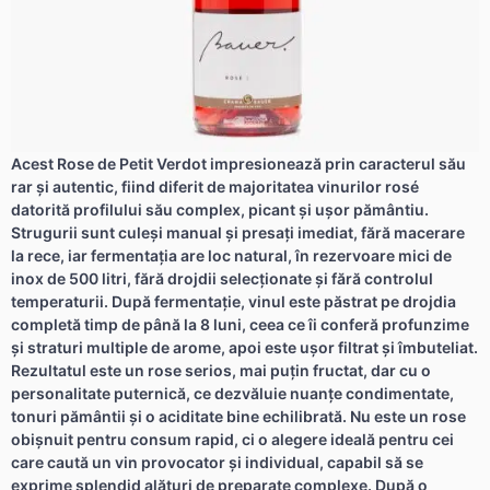
Acest Rose de Petit Verdot impresionează prin caracterul său
rar și autentic, fiind diferit de majoritatea vinurilor rosé
datorită profilului său complex, picant și ușor pământiu.
Strugurii sunt culeși manual și presați imediat, fără macerare
la rece, iar fermentația are loc natural, în rezervoare mici de
inox de 500 litri, fără drojdii selecționate și fără controlul
temperaturii. După fermentație, vinul este păstrat pe drojdia
completă timp de până la 8 luni, ceea ce îi conferă profunzime
și straturi multiple de arome, apoi este ușor filtrat și îmbuteliat.
Rezultatul este un rose serios, mai puțin fructat, dar cu o
personalitate puternică, ce dezvăluie nuanțe condimentate,
tonuri pământii și o aciditate bine echilibrată. Nu este un rose
obișnuit pentru consum rapid, ci o alegere ideală pentru cei
care caută un vin provocator și individual, capabil să se
exprime splendid alături de preparate complexe. După o