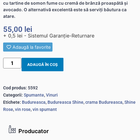
cu tartine de somon fume cu cremă de brânză proaspătă și
avocado. O alternativă excelentă este să serviți băutura ca
atare.
55,00
lei
+ 0,5 lei - Sistemul Garanție-Returnare
Adaugă la favorite
ADAUGĂ ÎN COȘ
Cod produs:
5592
Categorii:
Spumante
,
Vinuri
Etichete:
Budureasca
,
Budureasca Shine
,
crama Budureasca
,
Shine
Rose
,
vin rose
,
vin spumant
Producator