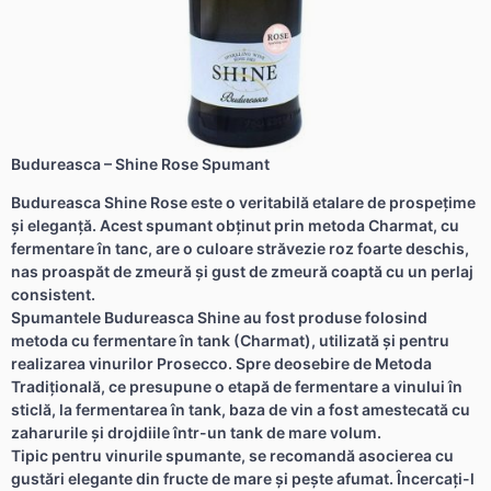
Budureasca – Shine Rose Spumant
Budureasca Shine Rose este o veritabilă etalare de prospețime
și eleganță. Acest spumant obținut prin metoda Charmat, cu
fermentare în tanc, are o culoare străvezie roz foarte deschis,
nas proaspăt de zmeură și gust de zmeură coaptă cu un perlaj
consistent.
Spumantele Budureasca Shine au fost produse folosind
metoda cu fermentare în tank (Charmat), utilizată și pentru
realizarea vinurilor Prosecco. Spre deosebire de Metoda
Tradițională, ce presupune o etapă de fermentare a vinului în
sticlă, la fermentarea în tank, baza de vin a fost amestecată cu
zaharurile și drojdiile într-un tank de mare volum.
Tipic pentru vinurile spumante, se recomandă asocierea cu
gustări elegante din fructe de mare și pește afumat. Încercați-l