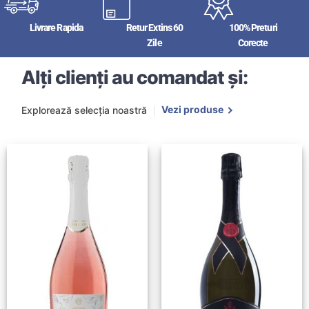
Livrare Rapida
Retur Extins 60
100% Preturi
Zile
Corecte
Alți clienți au comandat și:
Vezi produse
Explorează selecția noastră