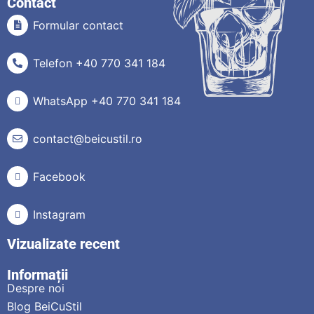
Contact
Formular contact
Telefon +40 770 341 184
WhatsApp +40 770 341 184
contact@beicustil.ro
Facebook
Instagram
Vizualizate recent
Informații
Despre noi
Blog BeiCuStil