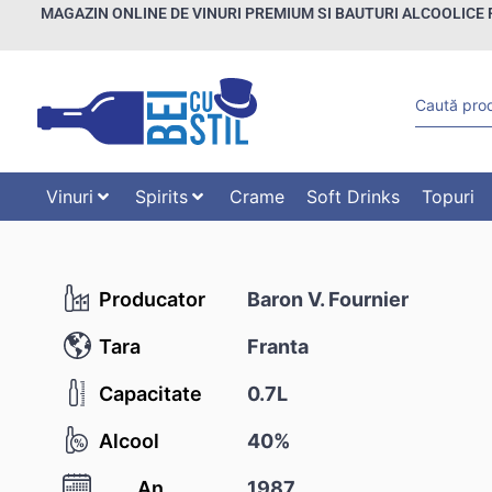
MAGAZIN ONLINE DE VINURI PREMIUM SI BAUTURI ALCOOLICE 
Vinuri
Spirits
Crame
Soft Drinks
Topuri
Producator
Baron V. Fournier
Tara
Franta
Capacitate
0.7L
Alcool
40%
An
1987