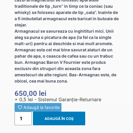
traditionale de tip „turn” in timp ce la coniac (sau
whisky) se folosesc aparate de tip „oala”. Inainte de
a fi imbuteliat armagnacul este baricat in butoaie de
stejar.
Armagnacul se savureaza cu inghitituri mici. Unii
aleg sa puna o picatura de apa (la fel ca la single
malt-uri) pentru ai deschide si mai mult aromele.
Armagnac este cel mai bine savurat alaturi de un
pahar de apa, o ceasca de cafea sau cu un trabuc
bun. Armagnac Baron V Fournier este produs
exclusiv din struguri din aceasta zona fara
amestecuri de alte regiuni. Bas-Armagnac este, de
obicei, cea mai buna zona.
650,00
lei
+ 0,5 lei - Sistemul Garanție-Returnare
Adaugă la favorite
ADAUGĂ ÎN COȘ