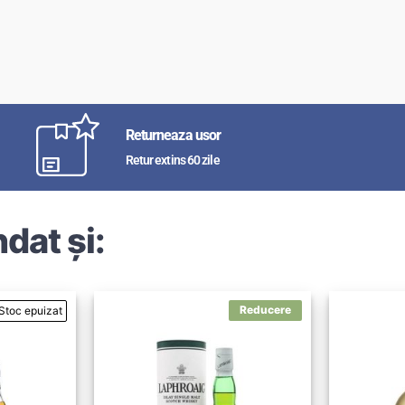
Returneaza usor
Retur extins 60 zile
dat și: