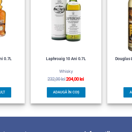
ni 0.7L
Laphroaig 10 Ani 0.7L
Douglas 
Whisky
232,00
lei
204,00
lei
ULT
ADAUGĂ ÎN COȘ
A