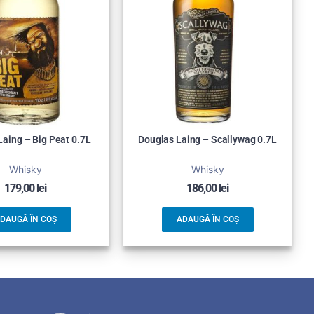
Laing – Big Peat 0.7L
Douglas Laing – Scallywag 0.7L
Whisky
Whisky
179,00
lei
186,00
lei
DAUGĂ ÎN COȘ
ADAUGĂ ÎN COȘ