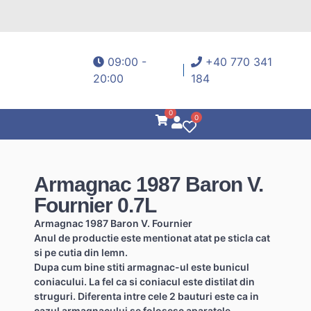
09:00 -
+40 770 341
20:00
184
0
0
Armagnac 1987 Baron V.
Fournier 0.7L
Armagnac 1987 Baron V. Fournier
Anul de productie este mentionat atat pe sticla cat
si pe cutia din lemn.
Dupa cum bine stiti armagnac-ul este bunicul
coniacului. La fel ca si coniacul este distilat din
struguri. Diferenta intre cele 2 bauturi este ca in
cazul armagnacului se folosesc aparatele