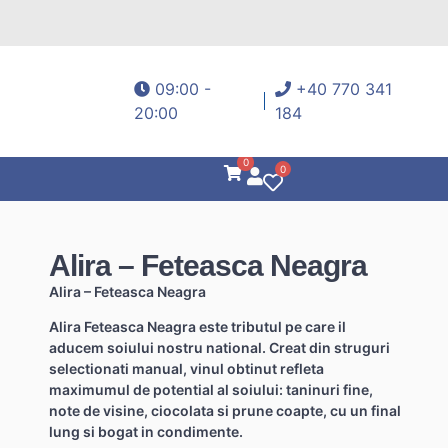
09:00 -
+40 770 341
20:00
184
0
0
Alira – Feteasca Neagra
Alira – Feteasca Neagra
Alira Feteasca Neagra este tributul pe care il
aducem soiului nostru national. Creat din struguri
selectionati manual, vinul obtinut refleta
maximumul de potential al soiului: taninuri fine,
note de visine, ciocolata si prune coapte, cu un final
lung si bogat in condimente.