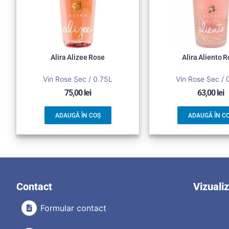
Alira Alizee Rose
Alira Aliento 
Vin Rose Sec / 0.75L
Vin Rose Sec / 
75,00
lei
63,00
lei
ADAUGĂ ÎN COȘ
ADAUGĂ ÎN C
Contact
Vizuali
Formular contact