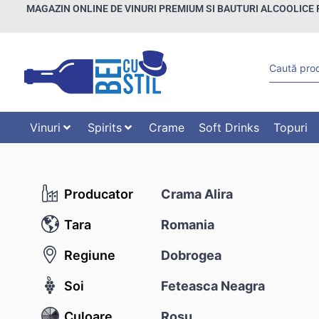
MAGAZIN ONLINE DE VINURI PREMIUM SI BAUTURI ALCOOLICE 
Vinuri
Spirits
Crame
Soft Drinks
Topuri
Producator
Crama Alira
Tara
Romania
Regiune
Dobrogea
Soi
Feteasca Neagra
Culoare
Rosu