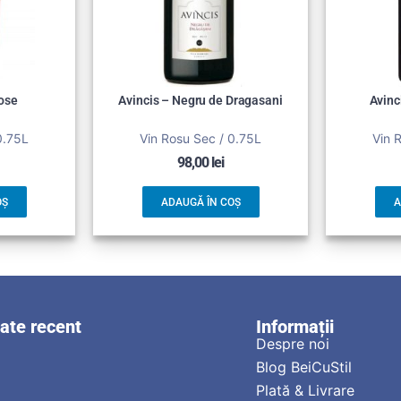
Rose
Avincis – Negru de Dragasani
Avinc
0.75L
Vin Rosu Sec / 0.75L
Vin 
98,00
lei
OȘ
ADAUGĂ ÎN COȘ
A
zate recent
Informații
Despre noi
Blog BeiCuStil
Plată & Livrare