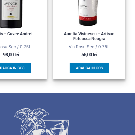
is – Cuvee Andrei
Aurelia Visinescu – Artisan
Feteasca Neagra
Rosu Sec / 0.75L
Vin Rosu Sec / 0.75L
98,00
lei
56,00
lei
DAUGĂ ÎN COȘ
ADAUGĂ ÎN COȘ