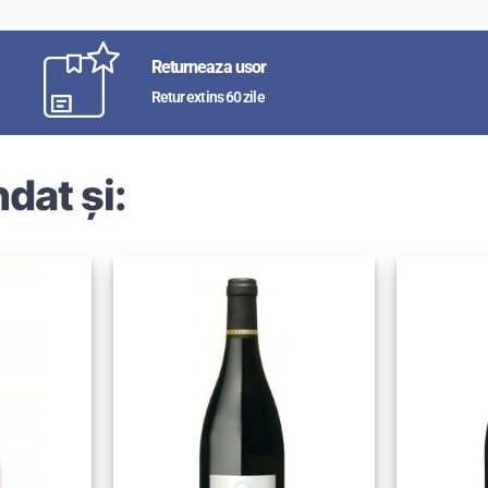
Returneaza usor
Retur extins 60 zile
dat și: