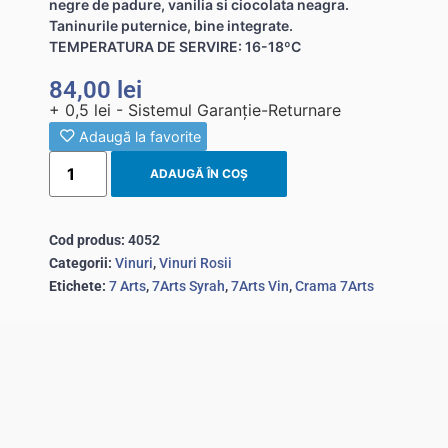
negre de padure, vanilia si ciocolata neagra.
Taninurile puternice, bine integrate.
TEMPERATURA DE SERVIRE: 16-18ºC
84,00
lei
+ 0,5 lei - Sistemul Garanție-Returnare
Adaugă la favorite
ADAUGĂ ÎN COȘ
Cod produs:
4052
Categorii:
Vinuri
,
Vinuri Rosii
Etichete:
7 Arts
,
7Arts Syrah
,
7Arts Vin
,
Crama 7Arts