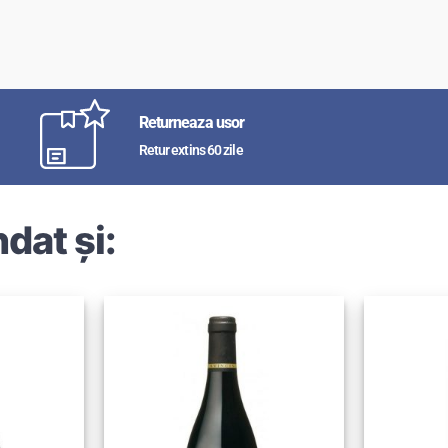
Returneaza usor
Retur extins 60 zile
dat și: