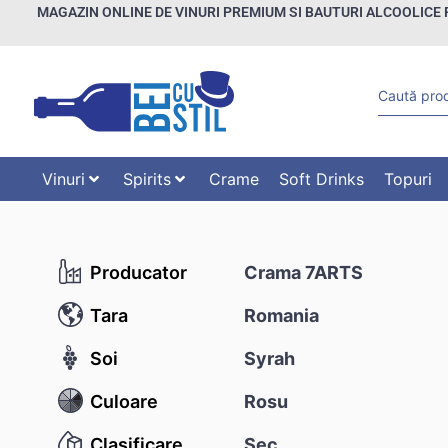
MAGAZIN ONLINE DE VINURI PREMIUM SI BAUTURI ALCOOLICE 
Vinuri
Spirits
Crame
Soft Drinks
Topuri
Producator
Crama 7ARTS
Tara
Romania
Soi
Syrah
Culoare
Rosu
Clasificare
Sec