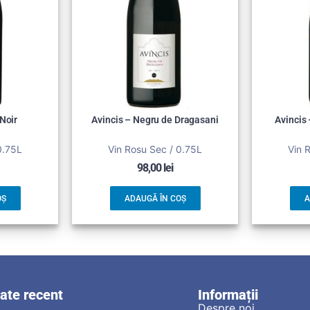
 Noir
Avincis – Negru de Dragasani
Avincis
0.75L
Vin Rosu Sec / 0.75L
Vin 
98,00
lei
OȘ
ADAUGĂ ÎN COȘ
A
zate recent
Informații
Despre noi