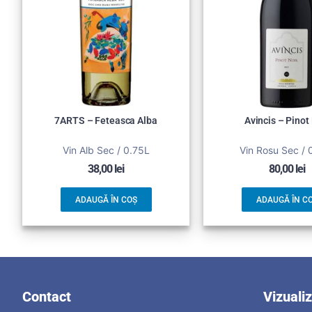
7ARTS – Feteasca Alba
Avincis – Pinot
Vin Alb Sec / 0.75L
Vin Rosu Sec / 
38,00
lei
80,00
lei
ADAUGĂ ÎN COȘ
ADAUGĂ ÎN C
Contact
Vizuali