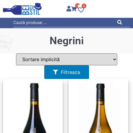
0
0
Negrini
Filtreaza