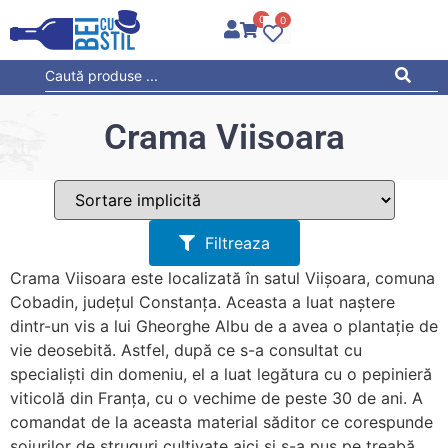
0
0
Crama Viisoara
Filtreaza
Crama Viisoara este localizată în satul Viișoara, comuna
Cobadin, județul Constanța. Aceasta a luat naștere
dintr-un vis a lui Gheorghe Albu de a avea o plantație de
vie deosebită. Astfel, după ce s-a consultat cu
specialiști din domeniu, el a luat legătura cu o pepinieră
viticolă din Franța, cu o vechime de peste 30 de ani. A
comandat de la aceasta material săditor ce corespunde
soiurilor de struguri cultivate aici și s-a pus pe treabă.