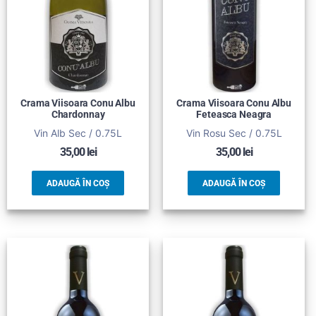
Crama Viisoara Conu Albu
Crama Viisoara Conu Albu
Chardonnay
Feteasca Neagra
Vin Alb Sec / 0.75L
Vin Rosu Sec / 0.75L
35,00
lei
35,00
lei
ADAUGĂ ÎN COȘ
ADAUGĂ ÎN COȘ