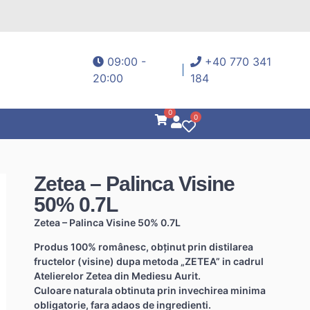
09:00 -
+40 770 341
20:00
184
0
0
Zetea – Palinca Visine
50% 0.7L
Zetea – Palinca Visine 50% 0.7L
Produs 100% românesc, obținut prin distilarea
fructelor (visine) dupa metoda „ZETEA” in cadrul
Atelierelor Zetea din Mediesu Aurit.
Culoare naturala obtinuta prin invechirea minima
obligatorie, fara adaos de ingredienti.