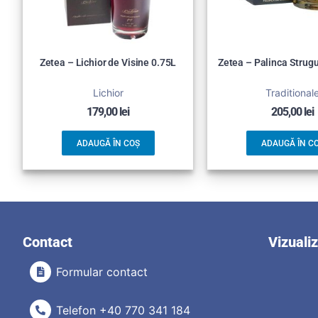
Zetea – Lichior de Visine 0.75L
Zetea – Palinca Strugu
Lichior
Traditional
179,00
lei
205,00
lei
ADAUGĂ ÎN COȘ
ADAUGĂ ÎN C
Contact
Vizuali
Formular contact
Telefon +40 770 341 184