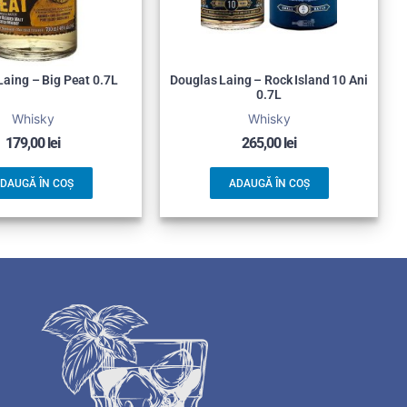
Laing – Big Peat 0.7L
Douglas Laing – Rock Island 10 Ani
0.7L
Whisky
Whisky
179,00
lei
265,00
lei
DAUGĂ ÎN COȘ
ADAUGĂ ÎN COȘ