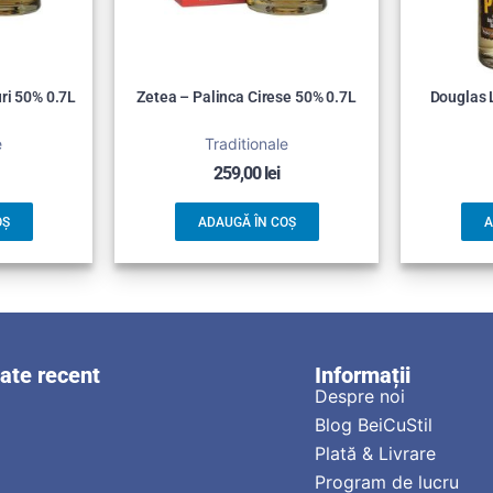
ri 50% 0.7L
Zetea – Palinca Cirese 50% 0.7L
Douglas 
e
Traditionale
259,00
lei
OȘ
ADAUGĂ ÎN COȘ
A
zate recent
Informații
Despre noi
Blog BeiCuStil
Plată & Livrare
Program de lucru