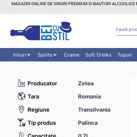
MAGAZIN ONLINE DE VINURI PREMIUM SI BAUTURI ALCOOLICE 
Vinuri
Spirits
Crame
Soft Drinks
Topuri
Producator
Zetea
Tara
Romania
Regiune
Transilvania
Tip produs
Palinca
Capacitate
0.7L