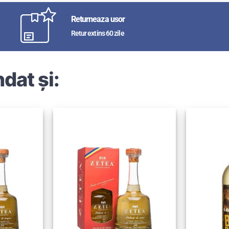
Returneaza usor
Retur extins 60 zile
dat și: