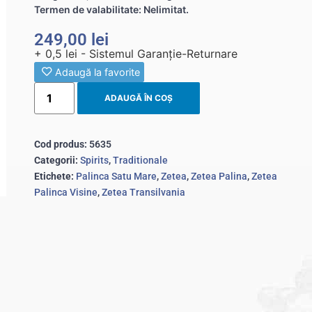
Termen de valabilitate: Nelimitat.
249,00
lei
+ 0,5 lei - Sistemul Garanție-Returnare
Adaugă la favorite
ADAUGĂ ÎN COȘ
Cod produs:
5635
Categorii:
Spirits
,
Traditionale
Etichete:
Palinca Satu Mare
,
Zetea
,
Zetea Palina
,
Zetea
Palinca Visine
,
Zetea Transilvania