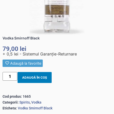
Vodka Smirnoff Black
79,00
lei
+ 0,5 lei - Sistemul Garanție-Returnare
Adaugă la favorite
ADAUGĂ ÎN COȘ
Cod produs:
1665
Categorii:
Spirits
,
Vodka
Eticheta:
Vodka Smirnoff Black