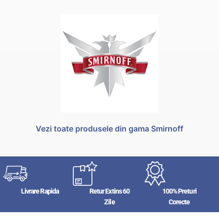
Vezi toate produsele din gama Smirnoff
Livrare Rapida
Retur Extins 60
100% Preturi
Zile
Corecte