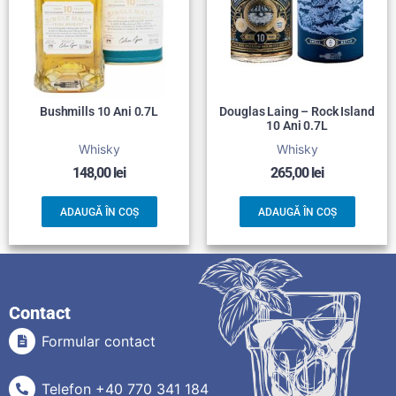
Bushmills 10 Ani 0.7L
Douglas Laing – Rock Island
10 Ani 0.7L
Whisky
Whisky
148,00
lei
265,00
lei
ADAUGĂ ÎN COȘ
ADAUGĂ ÎN COȘ
Contact
Formular contact
Telefon +40 770 341 184