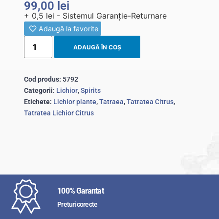
99,00
lei
+ 0,5 lei - Sistemul Garanție-Returnare
Adaugă la favorite
ADAUGĂ ÎN COȘ
Cod produs:
5792
Categorii:
Lichior
,
Spirits
Etichete:
Lichior plante
,
Tatraea
,
Tatratea Citrus
,
Tatratea Lichior Citrus
100% Garantat
Preturi corecte