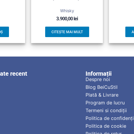
Whisky
3.900,00
lei
OȘ
CITEȘTE MAI MULT
A
zate recent
Informații
Despre noi
Blog BeiCuStil
Plată & Livrare
Program de lucru
Termeni si condiții
Politica de confidenți
Politica de cookie
Politica de retur