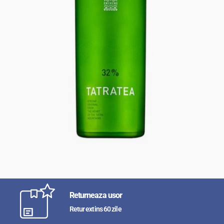
Returneaza usor
Retur extins 60 zile