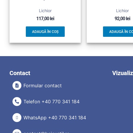
Lichior
Lichior
117,00
lei
92,00
lei
ADAUGĂ ÎN COȘ
ADAUGĂ ÎN C
Contact
Vizuali
Formular contact
Telefon +40 770 341 184
WhatsApp +40 770 341 184