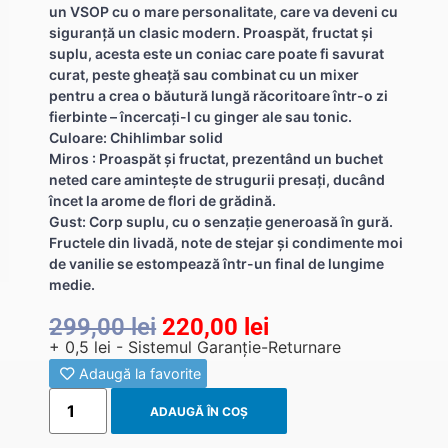
un VSOP cu o mare personalitate, care va deveni cu
siguranță un clasic modern. Proaspăt, fructat și
suplu, acesta este un coniac care poate fi savurat
curat, peste gheață sau combinat cu un mixer
pentru a crea o băutură lungă răcoritoare într-o zi
fierbinte – încercați-l cu ginger ale sau tonic.
Culoare: Chihlimbar solid
Miros : Proaspăt și fructat, prezentând un buchet
neted care amintește de strugurii presați, ducând
încet la arome de flori de grădină.
Gust: Corp suplu, cu o senzație generoasă în gură.
Fructele din livadă, note de stejar și condimente moi
de vanilie se estompează într-un final de lungime
medie.
299,00
lei
220,00
lei
+ 0,5 lei - Sistemul Garanție-Returnare
Adaugă la favorite
ADAUGĂ ÎN COȘ