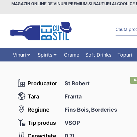
MAGAZIN ONLINE DE VINURI PREMIUM SI BAUTURI ALCOOLICE 
Vinuri
Spirits
Crame
Soft Drinks
Topuri
Producator
St Robert
Tara
Franta
Regiune
Fins Bois, Borderies
Tip produs
VSOP
Capacitate
0.7L