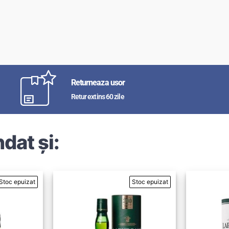
Returneaza usor
Retur extins 60 zile
dat și: