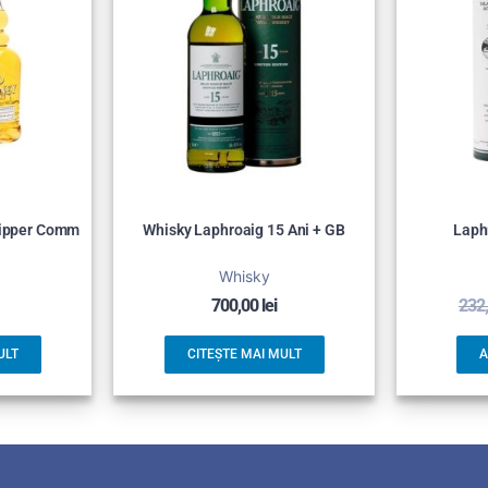
lipper Comm
Whisky Laphroaig 15 Ani + GB
Laph
Whisky
700,00
lei
232
ULT
CITEȘTE MAI MULT
A