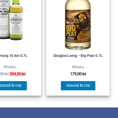
roaig 10 Ani 0.7L
Douglas Laing – Big Peat 0.7L
Whisky
Whisky
,00
lei
204,00
lei
179,00
lei
DAUGĂ ÎN COȘ
ADAUGĂ ÎN COȘ