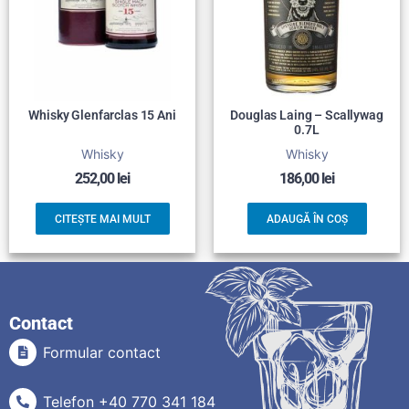
Whisky Glenfarclas 15 Ani
Douglas Laing – Scallywag
0.7L
Whisky
Whisky
252,00
lei
186,00
lei
CITEȘTE MAI MULT
ADAUGĂ ÎN COȘ
Contact
Formular contact
Telefon +40 770 341 184