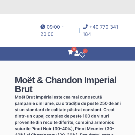
09:00 -
+40 770 341
20:00
184
0
0
Moët & Chandon Imperial
Brut
Moët Brut Impérial este cea mai cunoscută
șampanie din lume, cu o tradiție de peste 250 de ani
și un standard de calitate păstrat constant. Creat
dintr-un cupaj complex de peste 100 de vinuri
provenite din recolte diferite, combină armonios
soiurile Pinot Noir (30-40%), Pinot Meunier (30-
40%) și Chardonnay (20-30%). Rezultatul este o