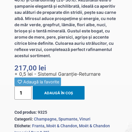
șampanie elegantă și echilibrată, ideală ca aperitiv
sau alături de preparate din stridii, pește sau carne
albă. Mirosul aduce prospețime și energie, cu note
de măr verde, grepfrut, lămâie, flori albe, nuci,
brioșe și o tentă minerală. Gustul este bogat, cu
arome de mere, pere, piersici, agrișe și accente
citrice bine definite. Culoarea auriu strălucitor, cu
reflexe verzui, completează perfect rafinamentul
acestui sortiment.
217,00
lei
+ 0,5 lei - Sistemul Garanție-Returnare
Adaugă la favorite
ADAUGĂ ÎN COȘ
Cod produs:
9325
Categorii:
Champagne
,
Spumante
,
Vinuri
Etichete:
Franta
,
Moët & Chandon
,
Moët & Chandon