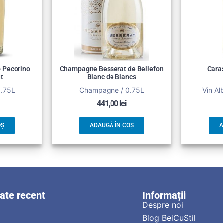
o Pecorino
Champagne Besserat de Bellefon
Caras
t
Blanc de Blancs
0.75L
Champagne / 0.75L
Vin Al
441,00
lei
OȘ
ADAUGĂ ÎN COȘ
A
zate recent
Informații
Despre noi
Blog BeiCuStil