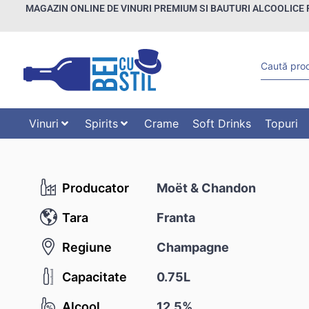
MAGAZIN ONLINE DE VINURI PREMIUM SI BAUTURI ALCOOLICE 
Vinuri
Spirits
Crame
Soft Drinks
Topuri
Producator
Moët & Chandon
Tara
Franta
Regiune
Champagne
Capacitate
0.75L
Alcool
12.5%