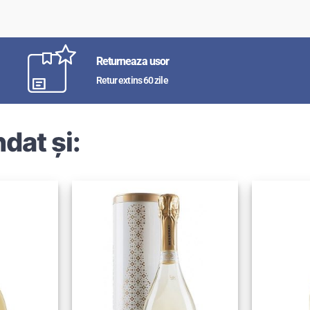
Returneaza usor
Retur extins 60 zile
dat și: