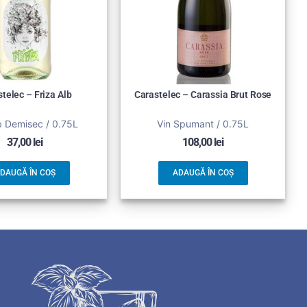
telec – Friza Alb
Carastelec – Carassia Brut Rose
b Demisec / 0.75L
Vin Spumant / 0.75L
37,00
lei
108,00
lei
DAUGĂ ÎN COȘ
ADAUGĂ ÎN COȘ