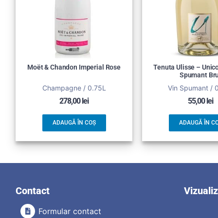
Moët & Chandon Imperial Rose
Tenuta Ulisse – Unic
Spumant Bru
Champagne / 0.75L
Vin Spumant / 
278,00
lei
55,00
lei
ADAUGĂ ÎN COȘ
ADAUGĂ ÎN C
Contact
Vizuali
Formular contact