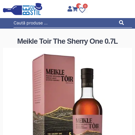
0
0
Meikle Toir The Sherry One 0.7L