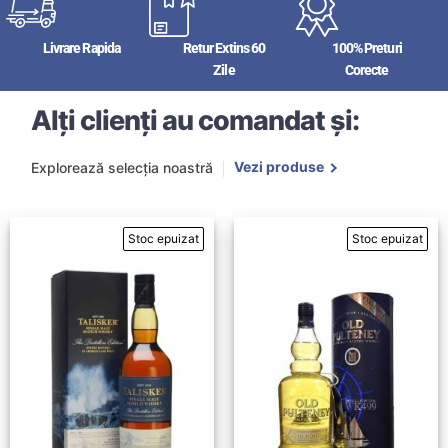
Livrare Rapida
Retur Extins 60
100% Preturi
Zile
Corecte
Alți clienți au comandat și:
Vezi produse
Explorează selecția noastră