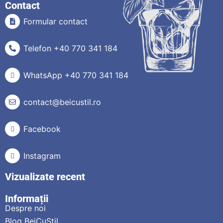
Contact
Formular contact
Telefon +40 770 341 184
WhatsApp +40 770 341 184
contact@beicustil.ro
Facebook
Instagram
Vizualizate recent
Informații
Despre noi
Blog BeiCuStil