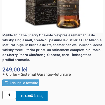
Meikle Toir The Sherry One este o expresie remarcabilă de
whisky single malt, creată cu pasiune la distileria GlenAllachie.
Maturat inițial în butoaie de stejar american ex-Bourbon, acest
whisky trece ulterior printr-un rafinament complex în butoaie
de Sherry Pedro Ximénez și Oloroso, care îi îmbogățesc
profilul aromatic.
249,00
lei
+ 0,5 lei - Sistemul Garanție-Returnare
Adaugă la favorite
ADAUGĂ ÎN COȘ