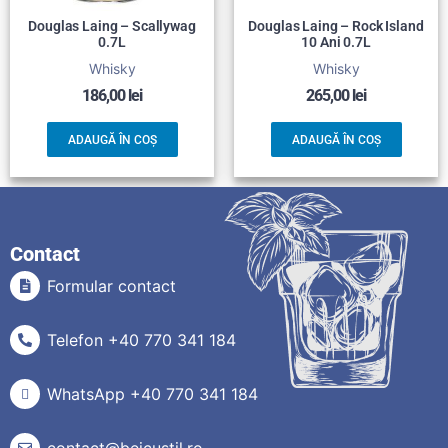
Douglas Laing – Scallywag
Douglas Laing – Rock Island
0.7L
10 Ani 0.7L
Whisky
Whisky
186,00
lei
265,00
lei
ADAUGĂ ÎN COȘ
ADAUGĂ ÎN COȘ
Contact
Formular contact
Telefon +40 770 341 184
WhatsApp +40 770 341 184