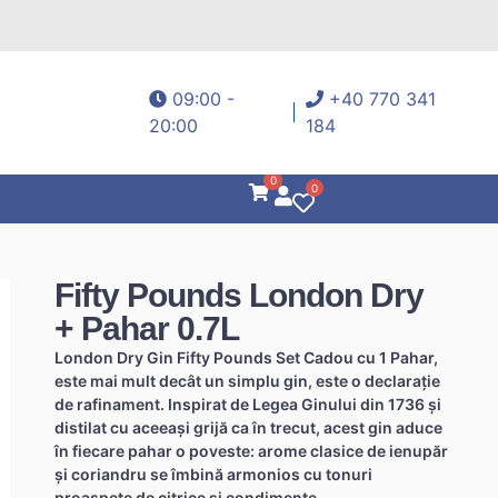
09:00 -
+40 770 341
20:00
184
0
0
Fifty Pounds London Dry
+ Pahar 0.7L
London Dry Gin Fifty Pounds Set Cadou cu 1 Pahar,
este mai mult decât un simplu gin, este o declarație
de rafinament. Inspirat de Legea Ginului din 1736 și
distilat cu aceeași grijă ca în trecut, acest gin aduce
în fiecare pahar o poveste: arome clasice de ienupăr
și coriandru se îmbină armonios cu tonuri
proaspete de citrice și condimente.