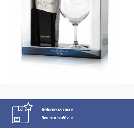
Returneaza usor
Retur extins 60 zile