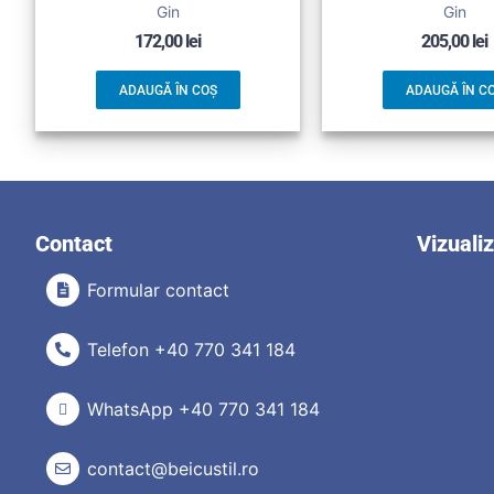
Gin
Gin
172,00
lei
205,00
lei
ADAUGĂ ÎN COȘ
ADAUGĂ ÎN C
Contact
Vizuali
Formular contact
Telefon +40 770 341 184
WhatsApp +40 770 341 184
contact@beicustil.ro