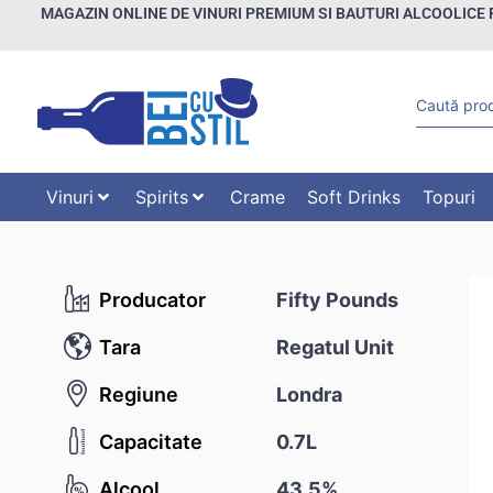
MAGAZIN ONLINE DE VINURI PREMIUM SI BAUTURI ALCOOLICE 
Vinuri
Spirits
Crame
Soft Drinks
Topuri
Producator
Fifty Pounds
Tara
Regatul Unit
Regiune
Londra
Capacitate
0.7L
Alcool
43.5%