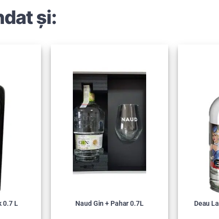
dat și:
 0.7 L
Naud Gin + Pahar 0.7L
Deau La