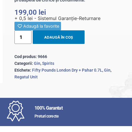
199,00
lei
+ 0,5 lei - Sistemul Garanție-Returnare
Adaugă la favorite
ADAUGĂ ÎN COȘ
Cod produs:
9666
Categorii:
Gin
,
Spirits
Etichete:
Fifty Pounds London Dry + Pahar 0.7L
,
Gin
,
Regatul Unit
100% Garantat
Preturi corecte