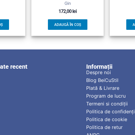
Gin
172,00
lei
OȘ
ADAUGĂ ÎN COȘ
A
zate recent
Informații
Despre noi
Blog BeiCuStil
Plată & Livrare
Program de lucru
Termeni si condiții
Politica de confidenți
Politica de cookie
Politica de retur