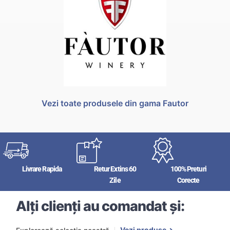
Vezi toate produsele din gama Fautor
Livrare Rapida
Retur Extins 60
100% Preturi
Zile
Corecte
Alți clienți au comandat și:
Vezi produse