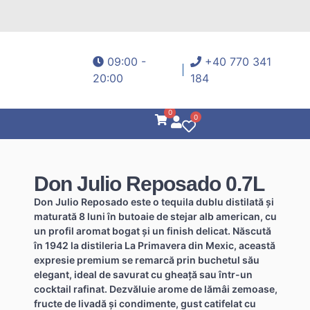
09:00 -
+40 770 341
20:00
184
0
0
Don Julio Reposado 0.7L
Don Julio Reposado este o tequila dublu distilată şi
maturată 8 luni în butoaie de stejar alb american, cu
un profil aromat bogat şi un finish delicat. Născută
în 1942 la distileria La Primavera din Mexic, această
expresie premium se remarcă prin buchetul său
elegant, ideal de savurat cu gheaţă sau într-un
cocktail rafinat. Dezvăluie arome de lămâi zemoase,
fructe de livadă şi condimente, gust catifelat cu