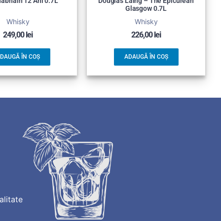
abhain 12 Ani 0.7L
Douglas Laing – The Epicurean
Glasgow 0.7L
Whisky
Whisky
249,00
lei
226,00
lei
DAUGĂ ÎN COȘ
ADAUGĂ ÎN COȘ
alitate