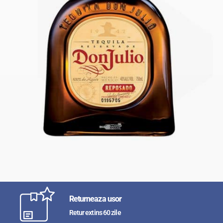
Returneaza usor
Retur extins 60 zile