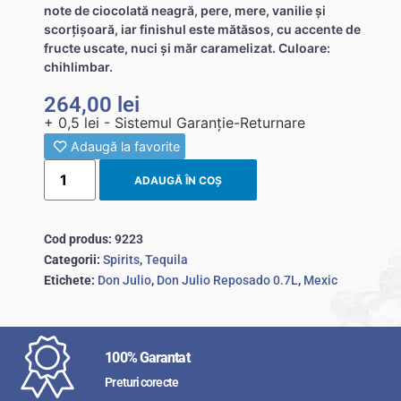
note de ciocolată neagră, pere, mere, vanilie şi
scorţişoară, iar finishul este mătăsos, cu accente de
fructe uscate, nuci şi măr caramelizat. Culoare:
chihlimbar.
264,00
lei
+ 0,5 lei - Sistemul Garanție-Returnare
Adaugă la favorite
ADAUGĂ ÎN COȘ
Cod produs:
9223
Categorii:
Spirits
,
Tequila
Etichete:
Don Julio
,
Don Julio Reposado 0.7L
,
Mexic
100% Garantat
Preturi corecte