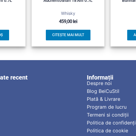
ni 0.7L
Auchentoshan 18 Ani 0.7L
Bunnah
Whisky
459,00
lei
OȘ
CITEȘTE MAI MULT
A
zate recent
Informații
Despre noi
Blog BeiCuStil
Plată & Livrare
Program de lucru
Termeni si condiții
Politica de confidenți
Politica de cookie