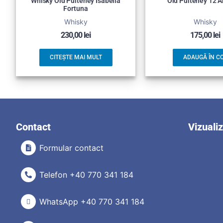
Whisky Old Pulteney Isabella
Old Pulteney 12 A
Fortuna
Whisky
Whisky
230,00
lei
175,00
lei
CITEȘTE MAI MULT
ADAUGĂ ÎN C
Contact
Vizuali
Formular contact
Telefon +40 770 341 184
WhatsApp +40 770 341 184