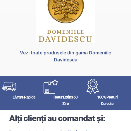
Vezi toate produsele din gama Domeniile
Davidescu
Livrare Rapida
Retur Extins 60
100% Preturi
Zile
Corecte
Alți clienți au comandat și: