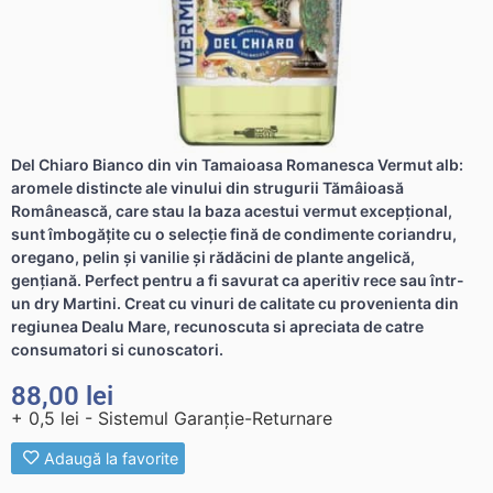
Del Chiaro Bianco din vin Tamaioasa Romanesca Vermut alb:
aromele distincte ale vinului din strugurii Tămâioasă
Românească, care stau la baza acestui vermut excepțional,
sunt îmbogățite cu o selecție fină de condimente coriandru,
oregano, pelin și vanilie și rădăcini de plante angelică,
gențiană. Perfect pentru a fi savurat ca aperitiv rece sau într-
un dry Martini. Creat cu vinuri de calitate cu provenienta din
regiunea Dealu Mare, recunoscuta si apreciata de catre
consumatori si cunoscatori.
88,00
lei
+ 0,5 lei - Sistemul Garanție-Returnare
Adaugă la favorite