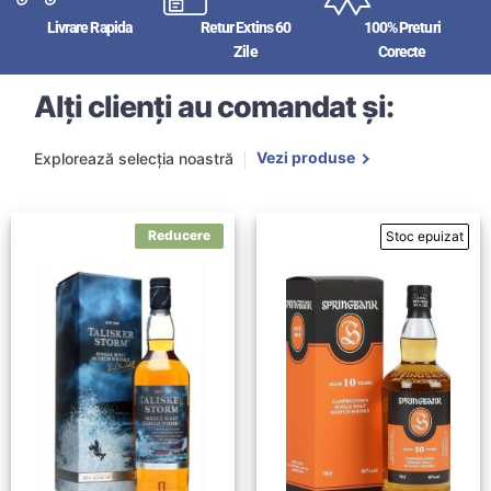
Livrare Rapida
Retur Extins 60
100% Preturi
Zile
Corecte
Alți clienți au comandat și:
Vezi produse
Explorează selecția noastră