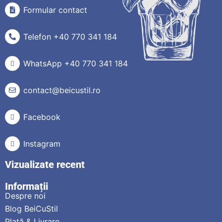
Formular contact
Telefon +40 770 341 184
WhatsApp +40 770 341 184
contact@beicustil.ro
Facebook
Instagram
Vizualizate recent
Informații
Despre noi
Blog BeiCuStil
Plată & Livrare