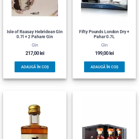
Isle of Raasay Hebridean Gin
Fifty Pounds London Dry +
0.7l + 2 Pahare Gin
Pahar 0.7L
Gin
Gin
217,00
lei
199,00
lei
ADAUGĂ ÎN COȘ
ADAUGĂ ÎN COȘ