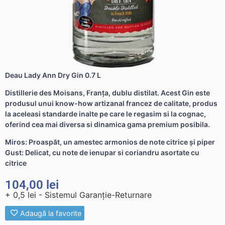
Deau Lady Ann Dry Gin 0.7 L
Distillerie des Moisans, Franța, dublu distilat. Acest Gin este
produsul unui know-how artizanal francez de calitate, produs
la aceleasi standarde inalte pe care le regasim si la cognac,
oferind cea mai diversa si dinamica gama premium posibila.
Miros: Proaspăt, un amestec armonios de note citrice și piper
Gust: Delicat, cu note de ienupar si coriandru asortate cu
citrice
104,00
lei
+ 0,5 lei - Sistemul Garanție-Returnare
Adaugă la favorite