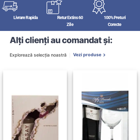
Livrare Rapida
Retur Extins 60
100% Preturi
Zile
Corecte
Alți clienți au comandat și:
Vezi produse
Explorează selecția noastră