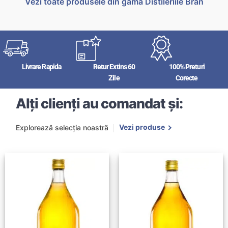
Vezi toate produsele din gama Distileriile Bran
Livrare Rapida
Retur Extins 60
100% Preturi
Zile
Corecte
Alți clienți au comandat și:
Vezi produse
Explorează selecția noastră