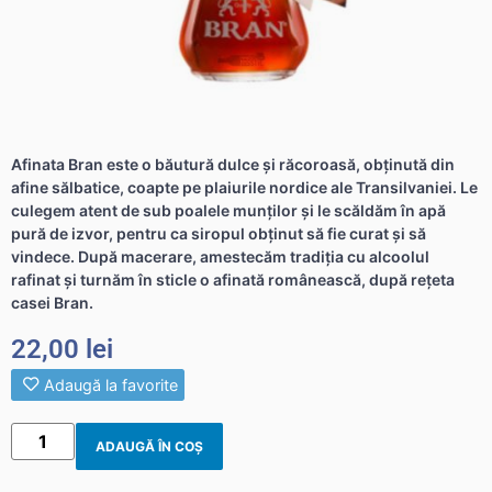
Afinata Bran este o băutură dulce și răcoroasă, obținută din
afine sălbatice, coapte pe plaiurile nordice ale Transilvaniei. Le
culegem atent de sub poalele munților și le scăldăm în apă
pură de izvor, pentru ca siropul obținut să fie curat și să
vindece. După macerare, amestecăm tradiția cu alcoolul
rafinat și turnăm în sticle o afinată românească, după rețeta
casei Bran.
22,00
lei
Adaugă la favorite
ADAUGĂ ÎN COȘ