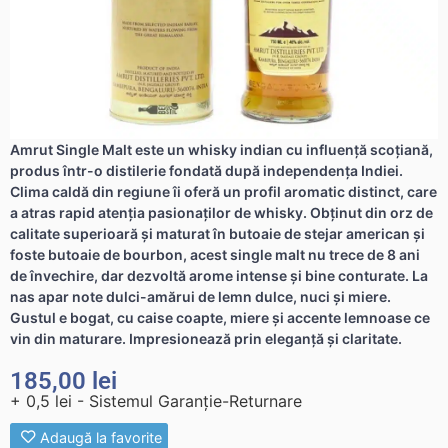
Amrut Single Malt este un whisky indian cu influență scoțiană,
produs într-o distilerie fondată după independența Indiei.
Clima caldă din regiune îi oferă un profil aromatic distinct, care
a atras rapid atenția pasionaților de whisky. Obținut din orz de
calitate superioară și maturat în butoaie de stejar american și
foste butoaie de bourbon, acest single malt nu trece de 8 ani
de învechire, dar dezvoltă arome intense și bine conturate. La
nas apar note dulci-amărui de lemn dulce, nuci și miere.
Gustul e bogat, cu caise coapte, miere și accente lemnoase ce
vin din maturare. Impresionează prin eleganță și claritate.
185,00
lei
+ 0,5 lei - Sistemul Garanție-Returnare
Adaugă la favorite