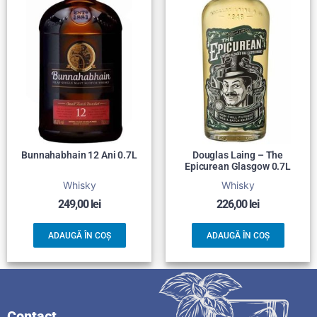
Bunnahabhain 12 Ani 0.7L
Douglas Laing – The
Epicurean Glasgow 0.7L
Whisky
Whisky
249,00
lei
226,00
lei
ADAUGĂ ÎN COȘ
ADAUGĂ ÎN COȘ
Contact