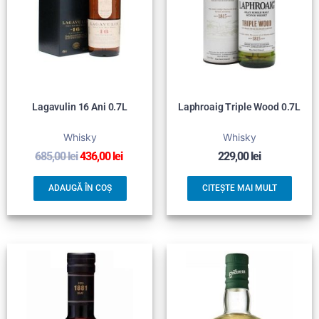
Lagavulin 16 Ani 0.7L
Laphroaig Triple Wood 0.7L
Whisky
Whisky
685,00
lei
436,00
lei
229,00
lei
ADAUGĂ ÎN COȘ
CITEȘTE MAI MULT