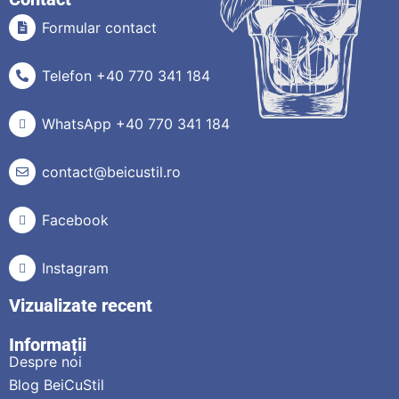
Formular contact
Telefon +40 770 341 184
WhatsApp +40 770 341 184
contact@beicustil.ro
Facebook
Instagram
Vizualizate recent
Informații
Despre noi
Blog BeiCuStil