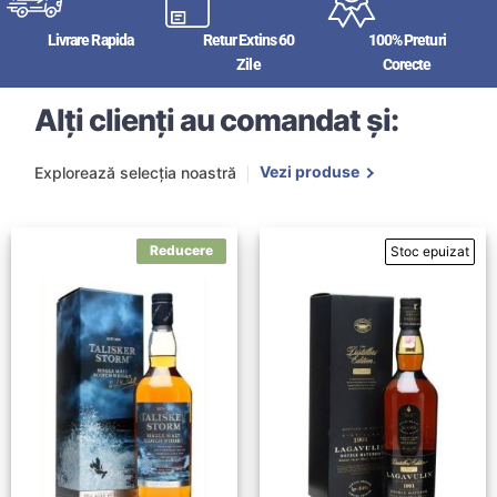
Livrare Rapida
Retur Extins 60
100% Preturi
Zile
Corecte
Alți clienți au comandat și:
Vezi produse
Explorează selecția noastră