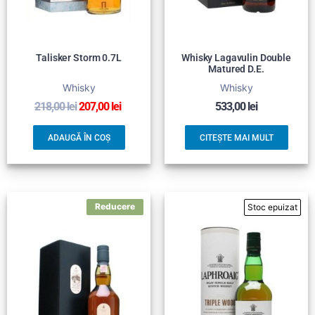
Talisker Storm 0.7L
Whisky Lagavulin Double
Matured D.E.
Whisky
Whisky
218,00
lei
207,00
lei
533,00
lei
ADAUGĂ ÎN COȘ
CITEȘTE MAI MULT