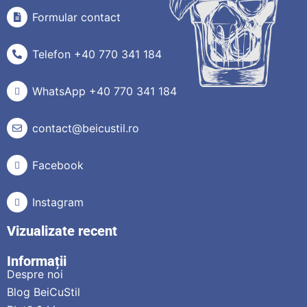
Formular contact
Telefon +40 770 341 184
WhatsApp +40 770 341 184
contact@beicustil.ro
Facebook
Instagram
Vizualizate recent
Informații
Despre noi
Blog BeiCuStil