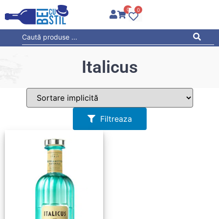
0
0
Italicus
Filtreaza