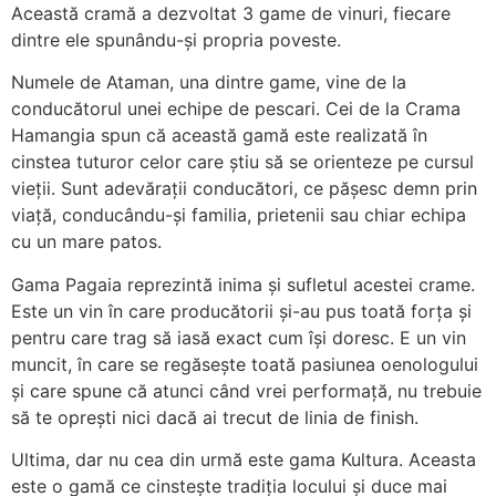
Această cramă a dezvoltat 3 game de vinuri, fiecare
dintre ele spunându-și propria poveste.
Numele de Ataman, una dintre game, vine de la
conducătorul unei echipe de pescari. Cei de la Crama
Hamangia spun că această gamă este realizată în
cinstea tuturor celor care știu să se orienteze pe cursul
vieții. Sunt adevărații conducători, ce pășesc demn prin
viață, conducându-și familia, prietenii sau chiar echipa
cu un mare patos.
Gama Pagaia reprezintă inima și sufletul acestei crame.
Este un vin în care producătorii și-au pus toată forța și
pentru care trag să iasă exact cum își doresc. E un vin
muncit, în care se regăsește toată pasiunea oenologului
și care spune că atunci când vrei performață, nu trebuie
să te oprești nici dacă ai trecut de linia de finish.
Ultima, dar nu cea din urmă este gama Kultura. Aceasta
este o gamă ce cinstește tradiția locului și duce mai