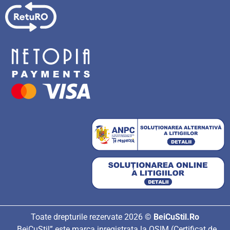
Toate drepturile rezervate 2026 ©
BeiCuStil.Ro
„BeiCuStil” este marca inregistrata la OSIM (Certificat de