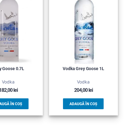
y Goose 0.7L
Vodka Grey Goose 1L
Vodka
Vodka
182,00
lei
204,00
lei
AUGĂ ÎN COȘ
ADAUGĂ ÎN COȘ