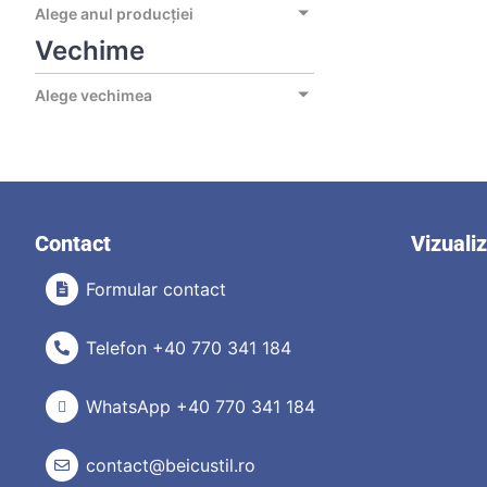
Alege anul producției
Vechime
Alege vechimea
Contact
Vizuali
Formular contact
Telefon +40 770 341 184
WhatsApp +40 770 341 184
contact@beicustil.ro