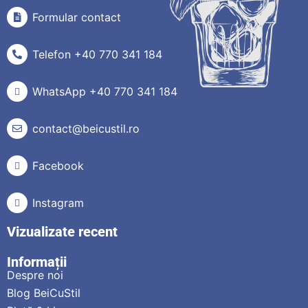
Formular contact
Telefon +40 770 341 184
WhatsApp +40 770 341 184
contact@beicustil.ro
Facebook
Instagram
Vizualizate recent
Informații
Despre noi
Blog BeiCuStil