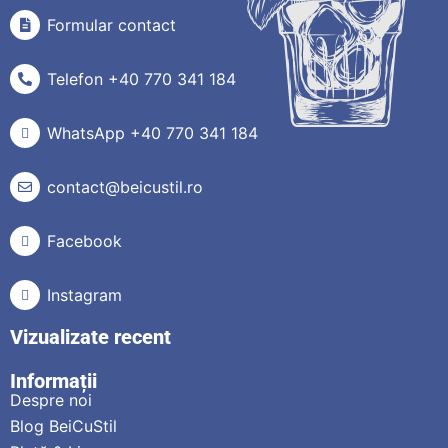
Formular contact
Telefon +40 770 341 184
WhatsApp +40 770 341 184
contact@beicustil.ro
Facebook
Instagram
Vizualizate recent
Informații
Despre noi
Blog BeiCuStil