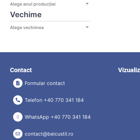
Alege anul producției
Vechime
Alege vechimea
Contact
Vizuali
Formular contact
Telefon +40 770 341 184
WhatsApp +40 770 341 184
contact@beicustil.ro