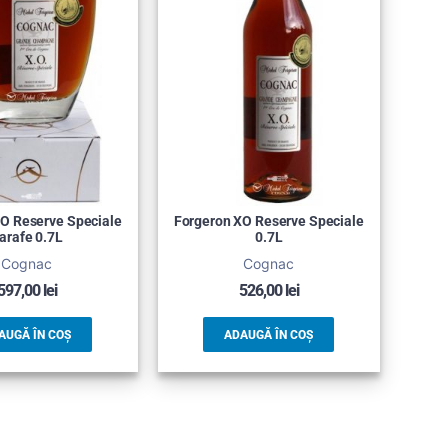
O Reserve Speciale
Forgeron XO Reserve Speciale
arafe 0.7L
0.7L
Cognac
Cognac
597,00
lei
526,00
lei
AUGĂ ÎN COȘ
ADAUGĂ ÎN COȘ