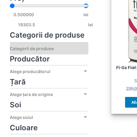
lei
lei
Categorii de produse
Producător
Fi-Ga Fior
Alege producătorul
Țară
S
239,
Alege țara de origine
Soi
AD
Alege soiul
Culoare