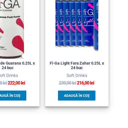
i de Guarana 0.25L x
Fi-Ga Light Fara Zahar 0.25L x
24 buc
24 buc
oft Drinks
Soft Drinks
00
lei
222,00
lei
239,00
lei
216,00
lei
AUGĂ ÎN COȘ
ADAUGĂ ÎN COȘ