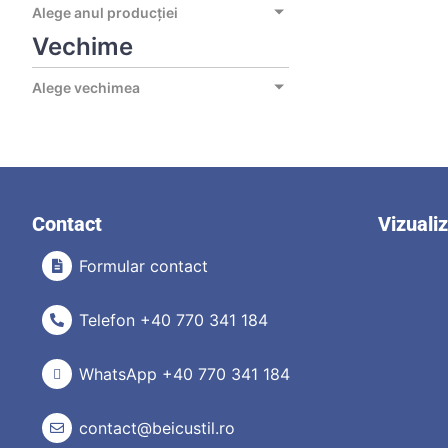
Alege anul producției
Vechime
Alege vechimea
Contact
Vizuali
Formular contact
Telefon +40 770 341 184
WhatsApp +40 770 341 184
contact@beicustil.ro