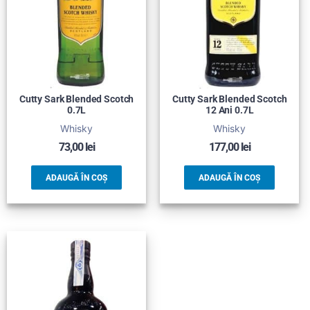
Cutty Sark Blended Scotch
Cutty Sark Blended Scotch
0.7L
12 Ani 0.7L
Whisky
Whisky
73,00
lei
177,00
lei
ADAUGĂ ÎN COȘ
ADAUGĂ ÎN COȘ