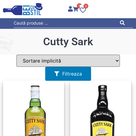
0
0
Cutty Sark
Filtreaza