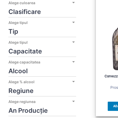
Alege culoarea
Clasificare
Alege tipul
Tip
Alege tipul
Capacitate
Alege capacitatea
Alcool
Corvezz
Alege % alcool
Pros
Regiune
Alege regiunea
AD
An Producție