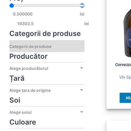
lei
lei
Categorii de produse
Producător
Corvezzo
Alege producătorul
Țară
Vin S
Alege țara de origine
Soi
AD
Alege soiul
Culoare