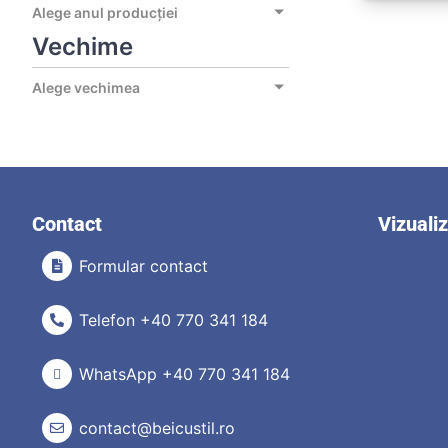
Alege anul producției
Vechime
Alege vechimea
Contact
Vizuali
Formular contact
Telefon +40 770 341 184
WhatsApp +40 770 341 184
contact@beicustil.ro