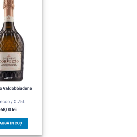
o Valdobbiadene
ecco / 0.75L
68,00
lei
AUGĂ ÎN COȘ