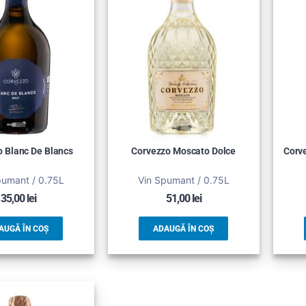
 Blanc De Blancs
Corvezzo Moscato Dolce
Corv
pumant / 0.75L
Vin Spumant / 0.75L
35,00
lei
51,00
lei
AUGĂ ÎN COȘ
ADAUGĂ ÎN COȘ