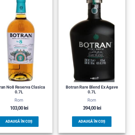
ran No8 Reserva Clasica
Botran Rare Blend Ex Agave
0.7L
0.7L
Rom
Rom
103,00
lei
394,00
lei
ADAUGĂ ÎN COȘ
ADAUGĂ ÎN COȘ