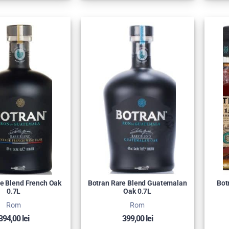
e Blend French Oak
Botran Rare Blend Guatemalan
Bot
0.7L
Oak 0.7L
Rom
Rom
394,00
lei
399,00
lei