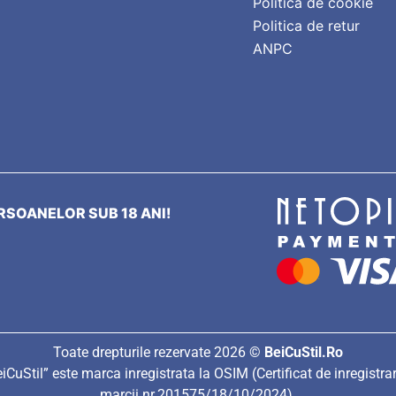
Politica de cookie
Politica de retur
ANPC
SOANELOR SUB 18 ANI!
Toate drepturile rezervate 2026 ©
BeiCuStil.Ro
iCuStil” este marca inregistrata la OSIM (Certificat de inregistra
marcii nr.201575/18/10/2024).