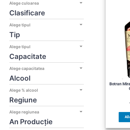
Alege culoarea
Clasificare
Alege tipul
Tip
Alege tipul
Capacitate
Alege capacitatea
Alcool
Botran Mir
Alege % alcool
Regiune
Alege regiunea
AD
An Producție