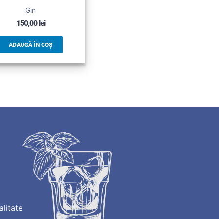
Gin
150,00
lei
ADAUGĂ ÎN COȘ
alitate