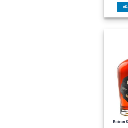
AD
Botran S