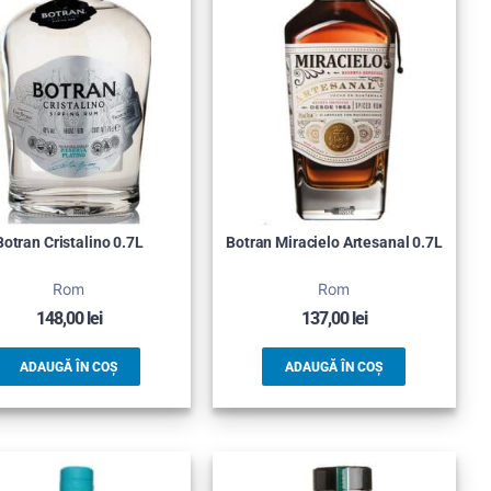
Botran Cristalino 0.7L
Botran Miracielo Artesanal 0.7L
Rom
Rom
148,00
lei
137,00
lei
ADAUGĂ ÎN COȘ
ADAUGĂ ÎN COȘ