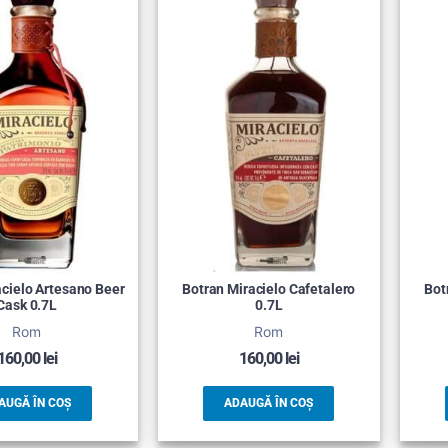
acielo Artesano Beer
Botran Miracielo Cafetalero
Bot
Cask 0.7L
0.7L
Rom
Rom
160,00
lei
160,00
lei
AUGĂ ÎN COȘ
ADAUGĂ ÎN COȘ