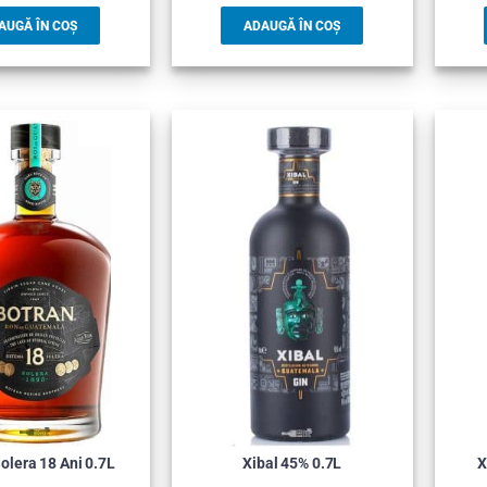
AUGĂ ÎN COȘ
ADAUGĂ ÎN COȘ
olera 18 Ani 0.7L
Xibal 45% 0.7L
X