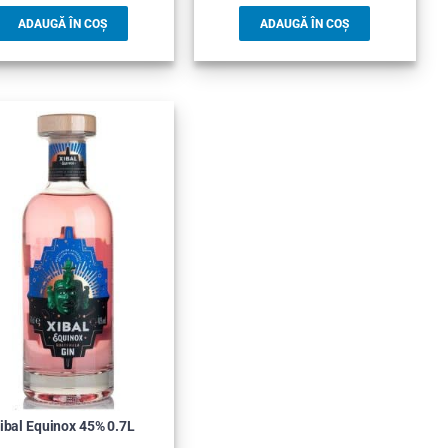
ADAUGĂ ÎN COȘ
ADAUGĂ ÎN COȘ
ibal Equinox 45% 0.7L