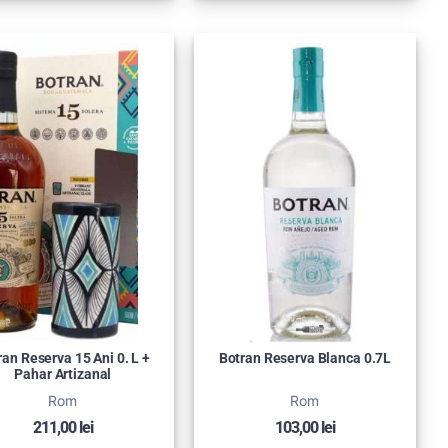
ran Reserva 15 Ani 0. L +
Botran Reserva Blanca 0.7L
Pahar Artizanal
Rom
Rom
211,00
lei
103,00
lei