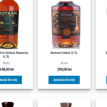
 Yrs Solera Reserva
Botran Cobre 0.7L
0.7L
Rom
Rom
148,00
lei
290,00
lei
AUGĂ ÎN COȘ
ADAUGĂ ÎN COȘ