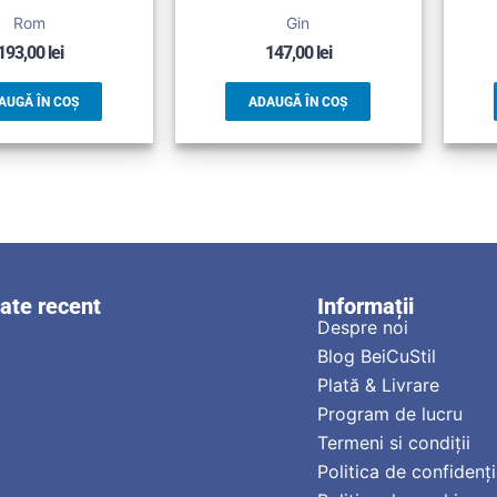
Rom
Gin
193,00
lei
147,00
lei
AUGĂ ÎN COȘ
ADAUGĂ ÎN COȘ
zate recent
Informații
Despre noi
Blog BeiCuStil
Plată & Livrare
Program de lucru
Termeni si condiții
Politica de confidenți