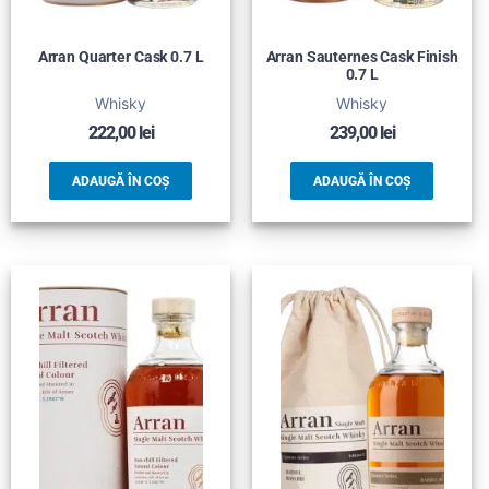
Arran Quarter Cask 0.7 L
Arran Sauternes Cask Finish
0.7 L
Whisky
Whisky
222,00
lei
239,00
lei
ADAUGĂ ÎN COȘ
ADAUGĂ ÎN COȘ