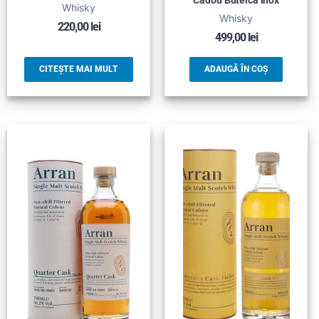
Cadou Butelca Inox
Whisky
Whisky
220,00
lei
499,00
lei
CITEȘTE MAI MULT
ADAUGĂ ÎN COȘ