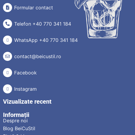
Formular contact
Telefon +40 770 341 184
WhatsApp +40 770 341 184
contact@beicustil.ro
Facebook
Instagram
Vizualizate recent
Informații
Despre noi
Blog BeiCuStil