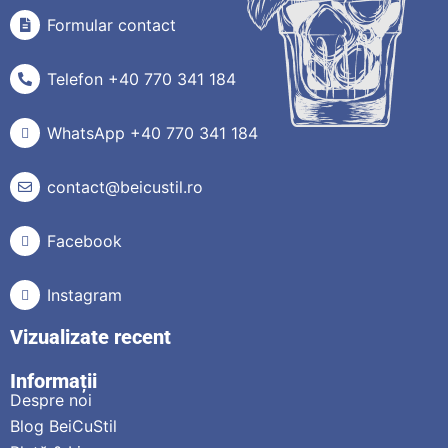
Formular contact
Telefon +40 770 341 184
WhatsApp +40 770 341 184
contact@beicustil.ro
Facebook
Instagram
Vizualizate recent
Informații
Despre noi
Blog BeiCuStil