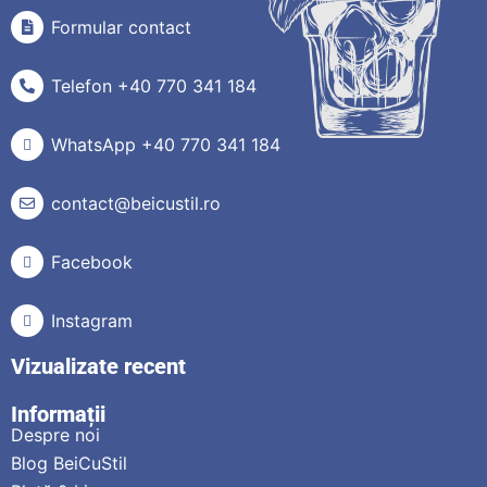
Formular contact
Telefon +40 770 341 184
WhatsApp +40 770 341 184
contact@beicustil.ro
Facebook
Instagram
Vizualizate recent
Informații
Despre noi
Blog BeiCuStil