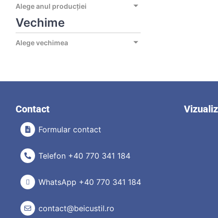
Alege anul producției
Vechime
Alege vechimea
Contact
Vizuali
Formular contact
Telefon +40 770 341 184
WhatsApp +40 770 341 184
contact@beicustil.ro