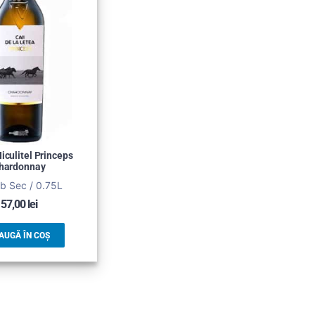
iculitel Princeps
hardonnay
lb Sec / 0.75L
57,00
lei
AUGĂ ÎN COȘ