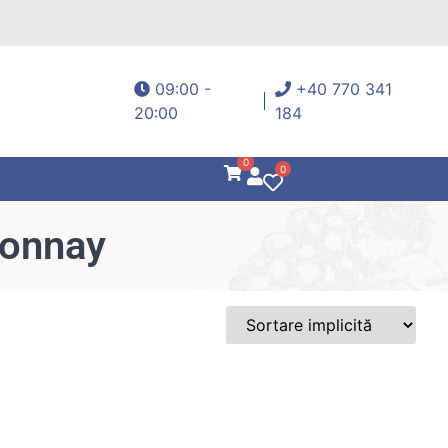
09:00 -
+40 770 341
20:00
184
0
0
donnay