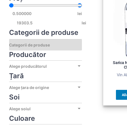
lei
lei
Categorii de produse
Producător
Sarica N
Alege producătorul
C
Țară
Vin A
Alege țara de origine
Soi
AD
Alege soiul
Culoare