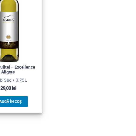
ulitel – Excellence
Aligote
lb Sec / 0.75L
29,00
lei
AUGĂ ÎN COȘ