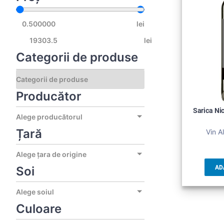
lei
lei
Categorii de produse
Producător
Sarica Nic
Alege producătorul
Țară
Vin A
Alege țara de origine
Soi
AD
Alege soiul
Culoare