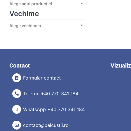
Alege anul producției
Vechime
Alege vechimea
Contact
Vizuali
Formular contact
Telefon +40 770 341 184
WhatsApp +40 770 341 184
contact@beicustil.ro