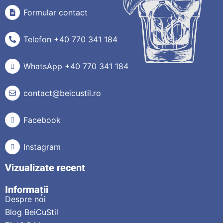
Formular contact
Telefon +40 770 341 184
WhatsApp +40 770 341 184
contact@beicustil.ro
Facebook
Instagram
Vizualizate recent
Informații
Despre noi
Blog BeiCuStil