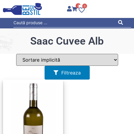
0
0
Saac Cuvee Alb
Filtreaza