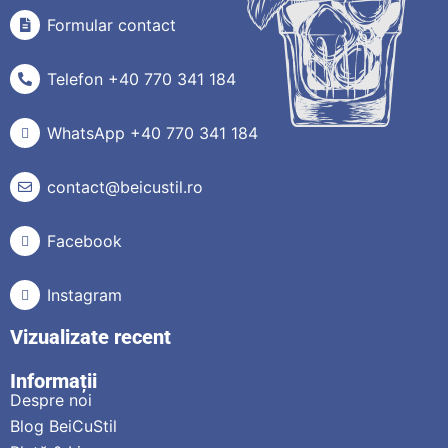
Formular contact
Telefon +40 770 341 184
WhatsApp +40 770 341 184
contact@beicustil.ro
Facebook
Instagram
Vizualizate recent
Informații
Despre noi
Blog BeiCuStil