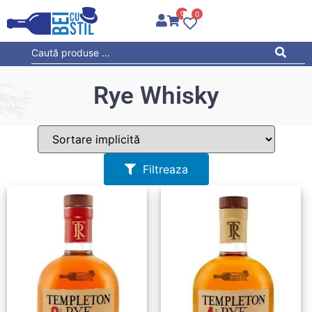
0
0
Rye Whisky
Filtreaza