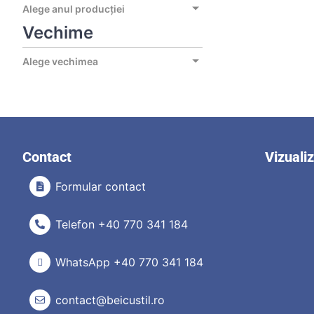
Alege anul producției
Vechime
Alege vechimea
Contact
Vizuali
Formular contact
Telefon +40 770 341 184
WhatsApp +40 770 341 184
contact@beicustil.ro