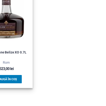
ne Belize XO 0.7L
Rom
523,00
lei
AUGĂ ÎN COȘ