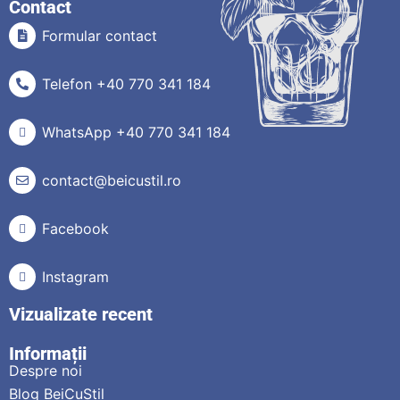
Contact
Formular contact
Telefon +40 770 341 184
WhatsApp +40 770 341 184
contact@beicustil.ro
Facebook
Instagram
Vizualizate recent
Informații
Despre noi
Blog BeiCuStil