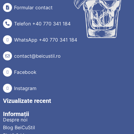
Formular contact
Telefon +40 770 341 184
WhatsApp +40 770 341 184
contact@beicustil.ro
Facebook
Instagram
Vizualizate recent
Informații
Despre noi
Blog BeiCuStil