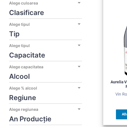
Alege culoarea
Clasificare
Alege tipul
Tip
Alege tipul
Capacitate
Alege capacitatea
Alcool
Aurelia 
Alege % alcool
Vin Ro
Regiune
Alege regiunea
AD
An Producție