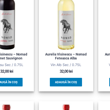
Visinescu – Nomad
Aurelia Visinescu – Nomad
Aur
net Sauvignon
Feteasca Alba
su Sec / 0.75L
Vin Alb Sec / 0.75L
32,00
lei
32,00
lei
AUGĂ ÎN COȘ
ADAUGĂ ÎN COȘ