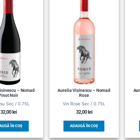
Visinescu – Nomad
Aurelia Visinescu – Nomad
Aur
Pinot Noir
Rose
su Sec / 0.75L
Vin Rose Sec / 0.75L
32,00
lei
32,00
lei
AUGĂ ÎN COȘ
ADAUGĂ ÎN COȘ