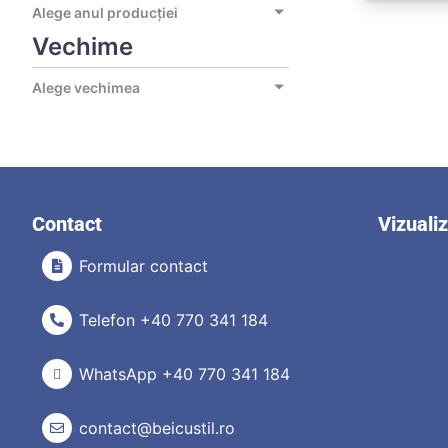
Alege anul producției
Vechime
Alege vechimea
Contact
Vizuali
Formular contact
Telefon +40 770 341 184
WhatsApp +40 770 341 184
contact@beicustil.ro