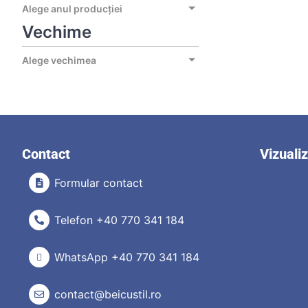
Alege anul producției
Vechime
Alege vechimea
Contact
Vizuali
Formular contact
Telefon +40 770 341 184
WhatsApp +40 770 341 184
contact@beicustil.ro