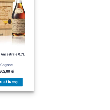
Ancestrale 0.7L
Cognac
862,00
lei
AUGĂ ÎN COȘ